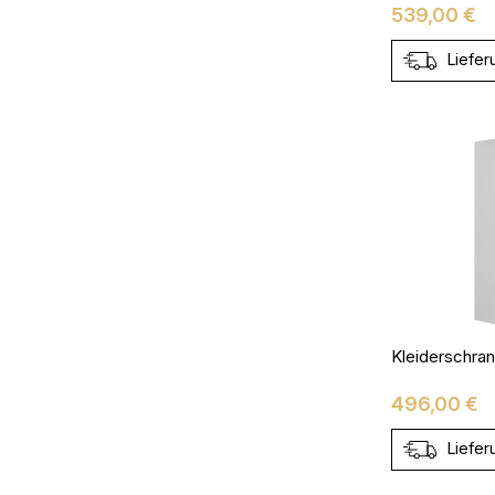
Preis
539,00 €
Liefer
Preis
496,00 €
Liefer