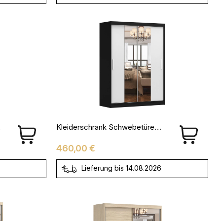
ma
Kleiderschrank Schwebetürenschrank LARA 01 - 150
Preis
460,00 €
Lieferung bis 14.08.2026