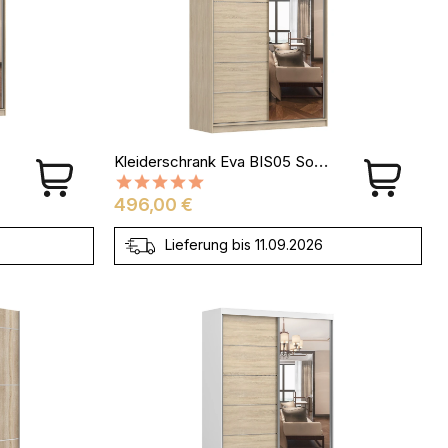
Kleiderschrank Eva BIS05 Sonoma Eiche
Preis
496,00 €
Lieferung bis 11.09.2026