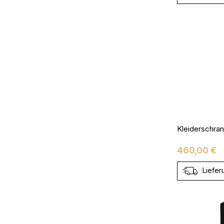
Kleiderschra
Preis
460,00 €
Liefer