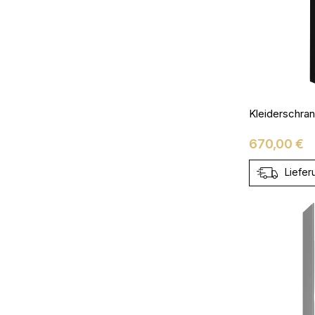
Preis
670,00 €
Liefer