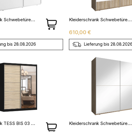
Kleiderschrank Schwebetürenschrank Mit Spiegel NELE I - 200- Weiß
Kleiderschrank Schwebetürenschrank Mit Spiegel NELE IV - 200- Sonoma Eiche
Preis
610,00 €
ung bis 28.08.2026
Lieferung bis 28.08.202
Kleiderschrank TESS BIS 03 Schwarz + Sonoma
Kleiderschrank Schwebetürenschrank Mit Spiegel NELE III - 200- Sonoma Eiche + Spiegel