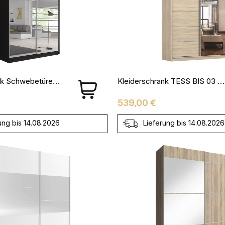
Kleiderschrank Schwebetürenschrank BEN 20 Mit Spiegel - 203
Kleiderschrank TESS BIS 03 Sonoma
Preis
539,00 €
ung bis 14.08.2026
Lieferung bis 14.08.2026