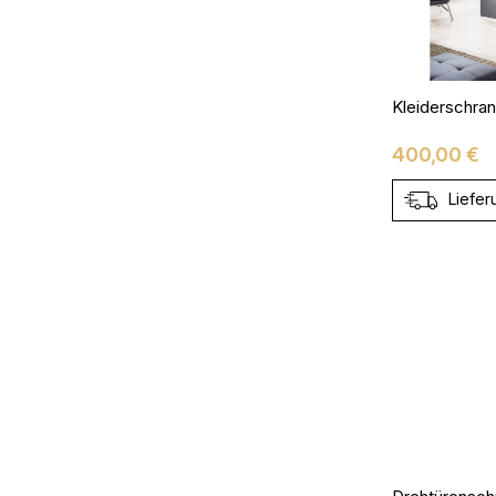
Preis
400,00 €
Liefer