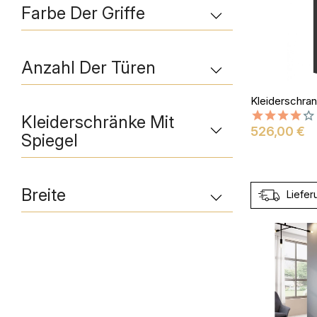
Farbe Der Griffe
Anzahl Der Türen
Kleiderschränke Mit
Preis
526,00 €
Spiegel
Breite
Liefer