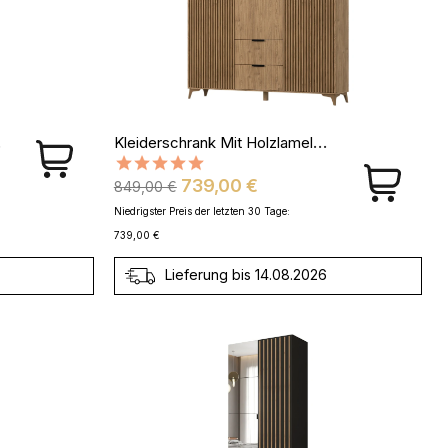
iß
Kleiderschrank Mit Holzlamellen Entia - Eiche Artisan
Verkaufspreis
Preis
739,00 €
849,00 €
Niedrigster Preis der letzten 30 Tage:
739,00 €
Lieferung bis 14.08.2026