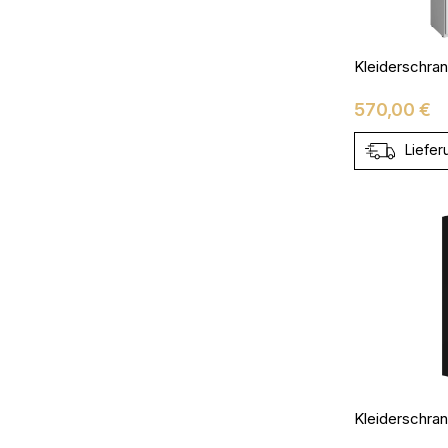
Preis
570,00 €
Liefer