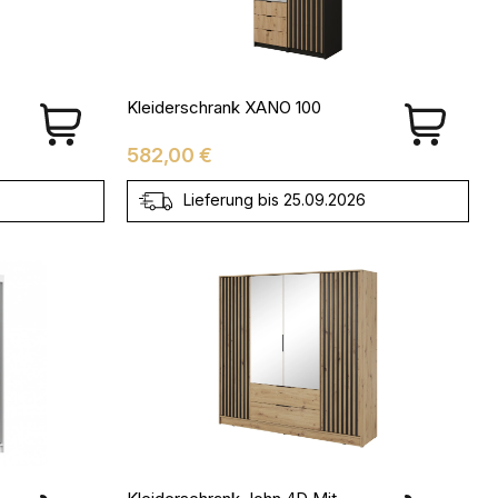
Kleiderschrank XANO 100
Preis
582,00 €
Lieferung bis 25.09.2026
Kleiderschrank John 4D Mit Spiegiel Artisan + Schwarz