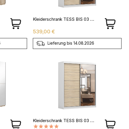
Kleiderschrank TESS BIS 03 Weiß + Sonoma
Preis
539,00 €
6
Lieferung bis 14.08.2026
Kleiderschrank TESS BIS 03 Sonoma + Weiß