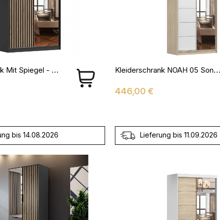
Kleiderschrank Mit Spiegel - LABI C1
Kleiderschrank NOAH 05 Sonoma + We
Preis
446,00 €
ung bis 14.08.2026
Lieferung bis 11.09.2026