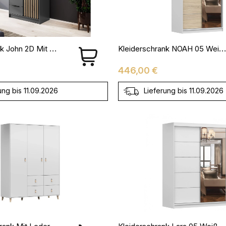
Kleiderschrank John 2D Mit Spiegiel Graphit + Artisan
Kleiderschrank NOAH 05 Weiß + Sonoma
Preis
446,00 €
ung bis 11.09.2026
Lieferung bis 11.09.2026
Drehtürenschrank Mit Ledergriff / Lederschlaufe - FAGO 4S3D19