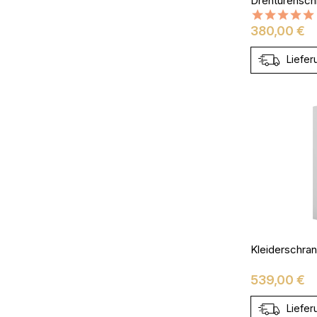
Preis
380,00 €
Liefer
Preis
539,00 €
Liefer