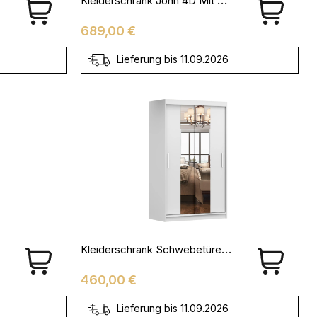
Preis
689,00 €
Lieferung bis 11.09.2026
Kleiderschrank Schwebetürenschrank NOAH 01 - 120
Preis
460,00 €
Lieferung bis 11.09.2026