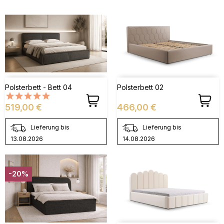
Polsterbett - Bett 04
Polsterbett 02
Preis
Preis
519,00 €
466,00 €
Lieferung bis
Lieferung bis
13.08.2026
14.08.2026
-20%