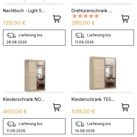
Nachttisch - Light S54
Drehtürenschrank Mit Ledergriff / Lederschlaufe - FAGO 4S3D19
Preis
Preis
129,00 €
380,00 €
Lieferung bis
Lieferung bis
28.08.2026
11.09.2026
Kleiderschrank NOAH 05 Sonoma
Kleiderschrank TESS BIS 03 Sonoma
Preis
Preis
460,00 €
539,00 €
Lieferung bis
Lieferung bis
11.09.2026
14.08.2026