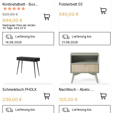
Kontinetalbett - Boxspringbett 07 - 160x200
Polsterbett 03
Verkaufspreis
Preis
Preis
540,00 €
829,00 €
664,00 €
Niedrigster Preis der letzten
30 Tage:
664,00 €
Lieferung bis
Lieferung bis
14.08.2026
21.08.2026
Nachttisch - Abeto S54
Schminktisch PHOLX
Preis
Preis
239,00 €
125,00 €
Lieferung bis
Lieferung bis