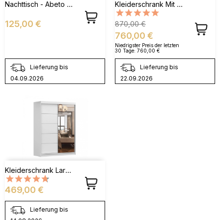
Nachttisch - Abeto S54
Kleiderschrank Mit Holzlamellen Meteor
Preis
Verkaufspreis
Preis
125,00 €
870,00 €
760,00 €
Niedrigster Preis der letzten
30 Tage:
760,00 €
Lieferung bis
Lieferung bis
04.09.2026
22.09.2026
Kleiderschrank Lara 05 Weiß
Preis
469,00 €
Lieferung bis