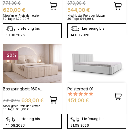
Verkaufspreis
Preis
Verkaufspreis
Preis
774,00 €
679,00 €
620,00 €
544,00 €
Niedrigster Preis der letzten
Niedrigster Preis der letzten
30 Tage:
620,00 €
30 Tage:
544,00 €
Lieferung bis
Lieferung bis
13.08.2026
14.08.2026
-20%
Boxspringbett 160x200 Mit Bettkasten - Bett 04 Aus Cord - Creme (Ambience 02)
Polsterbett 01
Verkaufspreis
Preis
Preis
633,00 €
451,00 €
791,00 €
Niedrigster Preis der letzten
30 Tage:
633,00 €
Lieferung bis
Lieferung bis
14.08.2026
21.08.2026