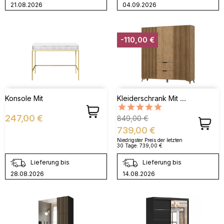
21.08.2026
04.09.2026
-110,00 €
Kleiderschrank Mit Holzlamellen Entia - Eiche Artisan
Konsole Mit
Preis
Verkaufspreis
Preis
247,00 €
849,00 €
739,00 €
Niedrigster Preis der letzten
30 Tage:
739,00 €
Lieferung bis
Lieferung bis
28.08.2026
14.08.2026