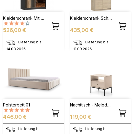
Kleiderschrank Mit Spiegel - LABI C1
Kleiderschrank Schwebetürenschrank NOAH 04 - 120
Preis
Preis
526,00 €
435,00 €
Lieferung bis
Lieferung bis
14.08.2026
11.09.2026
Nachttisch - Melody MS54
Polsterbett 01
Preis
Preis
446,00 €
119,00 €
Lieferung bis
Lieferung bis