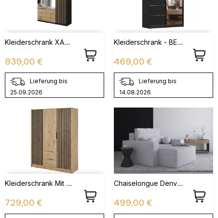
Kleiderschrank XANO 150
Kleiderschrank - BENI 05
Preis
Preis
939,00 €
469,00 €
Lieferung bis
Lieferung bis
25.09.2026
14.08.2026
Kleiderschrank Mit Erweiterung - JOHN Artisan + Schwarz (155 Cm, Ohne Spiegel)
Chaiselongue Denver Aus Bouclé
Preis
Preis
729,00 €
499,00 €