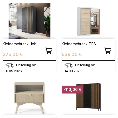
Kleiderschrank John 2D Ohne Spiegiel Graphit + Artisan
Kleiderschrank TESS BIS 03 Schwarz + Weiß
Preis
Preis
375,00 €
539,00 €
Lieferung bis
Lieferung bis
11.09.2026
14.08.2026
-110,00 €