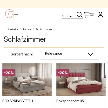
Sichere Zahlungen
(0)
Startseite
Räume
Schlafzimmer
Schlafzimmer
Relevance
Sortiert nach:
-20%
-20%
BOXSPRINGBETT 180x200 - Bett 01 - Silber (TRINITY 32)
Boxspringbett 05 - 140x200 - Rosa - Hugo 15