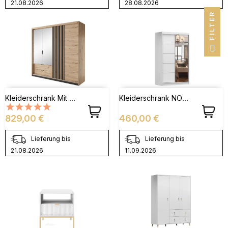
21.08.2026
28.08.2026
FILTER
Kleiderschrank Mit Spiegel Und Holzlamellen - ANTALYA 220
Kleiderschrank NOAH 05 Weiß
Preis
Preis
829,00 €
460,00 €
Lieferung bis
Lieferung bis
21.08.2026
11.09.2026