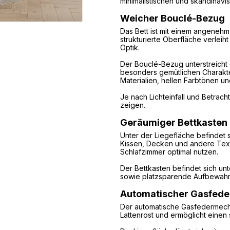
minimalistischen und skandinavis
Weicher Bouclé-Bezug
Das Bett ist mit einem angeneh
strukturierte Oberfläche verle
Optik.
Der Bouclé-Bezug unterstreicht 
besonders gemütlichen Charakter.
Materialien, hellen Farbtönen 
Je nach Lichteinfall und Betrac
zeigen.
Geräumiger Bettkasten
Unter der Liegefläche befindet s
Kissen, Decken und andere Texti
Schlafzimmer optimal nutzen.
Der Bettkasten befindet sich un
sowie platzsparende Aufbewahr
Automatischer Gasfed
Der automatische Gasfedermecha
Lattenrost und ermöglicht eine