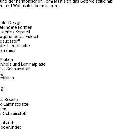
d der harmonischen Form lässt sich das Bett vielseitig mit
en und Wohnstilen kombinieren.
bble-Design
gerundete Formen
stertes Kopfteil
abgerundetes Fußteil
ezugsstoff
 der Liegefläche
hanismus
thalten
ivholz und Laminatplatte
 PU-Schaumstoff
kg
hältlich
ng
us Bouclé
d Laminatplatte
hmen
U-Schaumstoff
olstert
abgerundet