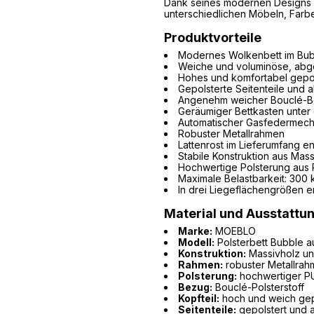
Dank seines modernen Designs un
unterschiedlichen Möbeln, Farb
Produktvorteile
Modernes Wolkenbett im Bu
Weiche und voluminöse, ab
Hohes und komfortabel gepol
Gepolsterte Seitenteile und 
Angenehm weicher Bouclé-B
Geräumiger Bettkasten unter
Automatischer Gasfedermec
Robuster Metallrahmen
Lattenrost im Lieferumfang en
Stabile Konstruktion aus Mass
Hochwertige Polsterung aus
Maximale Belastbarkeit: 300 
In drei Liegeflächengrößen er
Material und Ausstattu
Marke:
MOEBLO
Modell:
Polsterbett Bubble a
Konstruktion:
Massivholz un
Rahmen:
robuster Metallra
Polsterung:
hochwertiger P
Bezug:
Bouclé-Polsterstoff
Kopfteil:
hoch und weich gep
Seitenteile:
gepolstert und 