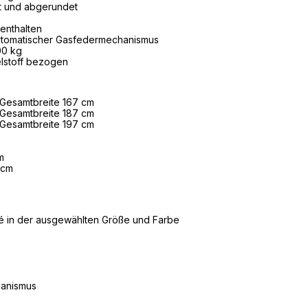
t und abgerundet
enthalten
tomatischer Gasfedermechanismus
0 kg
lstoff bezogen
Gesamtbreite 167 cm
Gesamtbreite 187 cm
Gesamtbreite 197 cm
m
 cm
lé in der ausgewählten Größe und Farbe
hanismus