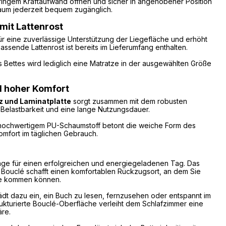
geringem Kraftaufwand öffnen und sicher in angehobener Position
raum jederzeit bequem zugänglich.
mit Lattenrost
für eine zuverlässige Unterstützung der Liegefläche und erhöht
passende Lattenrost ist bereits im Lieferumfang enthalten.
s Bettes wird lediglich eine Matratze in der ausgewählten Größe
d hoher Komfort
z und Laminatplatte
sorgt zusammen mit dem robusten
, Belastbarkeit und eine lange Nutzungsdauer.
 hochwertigem PU-Schaumstoff betont die weiche Form des
Komfort im täglichen Gebrauch.
lage für einen erfolgreichen und energiegeladenen Tag. Das
Bouclé schafft einen komfortablen Rückzugsort, an dem Sie
he kommen können.
lädt dazu ein, ein Buch zu lesen, fernzusehen oder entspannt im
rukturierte Bouclé-Oberfläche verleiht dem Schlafzimmer eine
re.