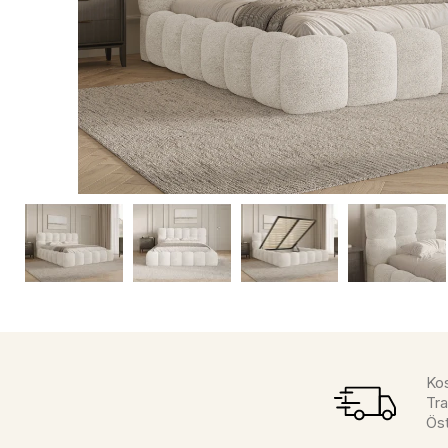
Kos
Tra
Öst