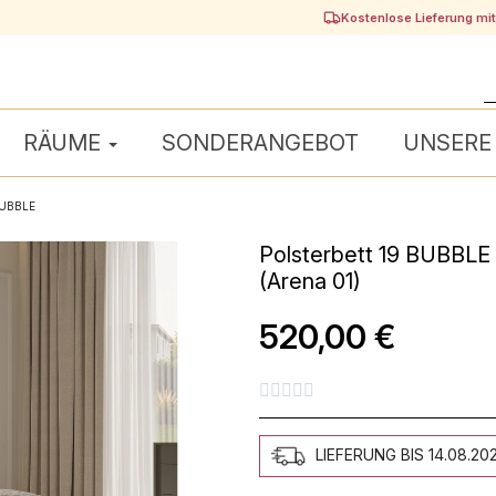
Kostenlose Lieferung mi
RÄUME
SONDERANGEBOT
UNSERE
 BUBBLE
Polsterbett 19 BUBBLE 
(Arena 01)
520,00 €





LIEFERUNG BIS 14.08.20