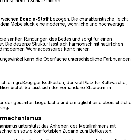
ch inspirierten Schlafzimmern.
m weichen
Bouclé-Stoff
bezogen. Die charakteristische, leicht
iht dem Möbelstück eine moderne, wohnliche und hochwertige
die sanften Rundungen des Bettes und sorgt für einen
 Die dezente Struktur lässt sich harmonisch mit natürlichen
und modernen Wohnaccessoires kombinieren.
htungswinkel kann die Oberfläche unterschiedliche Farbnuancen
ich ein großzügiger Bettkasten, der viel Platz für Bettwäsche,
lien bietet. So lässt sich der vorhandene Stauraum im
ter der gesamten Liegefläche und ermöglicht eine übersichtliche
ung.
ermechanismus
nismus unterstützt das Anheben des Metallrahmens mit
n schnellen sowie komfortablen Zugang zum Bettkasten.