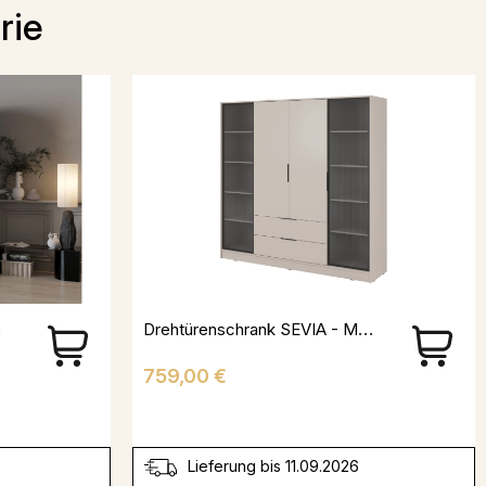
rie
lau
Drehtürenschrank SEVIA - Mit Vitrine In Der Mitte
Preis
759,00 €
6
Lieferung bis 11.09.2026