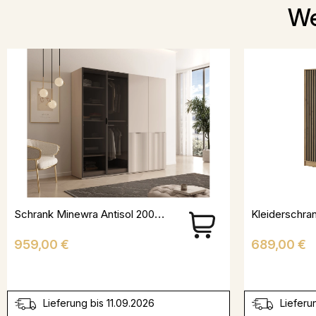
We
Schrank Minewra Antisol 200 - Kaschmir
Preis
Preis
959,00 €
689,00 €
Lieferung bis 11.09.2026
Lieferu