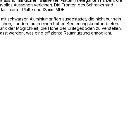
 aus 16 mm dicken laminierten Platten in eleganten Farben, die
volles Aussehen verleihen. Die Fronten des Schranks sind
laminierter Platte und 18 mm MDF.
it schwarzen Aluminiumgriffen ausgestattet, die nicht nur sein
reichen, sondern auch einen hohen Bedienungskomfort bieten.
ank der Möglichkeit, die Höhe der Einlegeböden zu verstellen,
passt werden, was eine effiziente Raumnutzung ermöglicht.