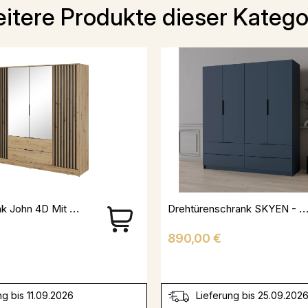
itere Produkte dieser Katego
Kleiderschrank John 4D Mit Spiegiel Artisan + Schwarz
Drehtürenschrank SKYEN - Dunkelb
Preis
890,00 €
ng bis 11.09.2026
Lieferung bis 25.09.202