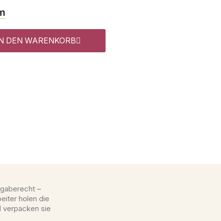
m
IN DEN WARENKORB
gaberecht –
eiter holen die
d verpacken sie