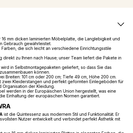
er 16 mm dicken laminierten Möbelplatte, die Langlebigkeit und
en Gebrauch gewährleistet.
 Farben, die sich leicht an verschiedene Einrichtungsstile
 direkt zu Ihnen nach Hause; unser Team liefert die Pakete in
wird in Selbstmontagepaketen geliefert, so dass Sie das
h zusammenbauen können.
wei Breiten: 101 cm oder 200 cm; Tiefe 49 cm, Höhe 200 cm.
 mit zwei Kleiderstangen und perfekt geformten Einlegeböden für
 Organisation der Kleidung.
öbel werden in der Europäischen Union hergestellt, was eine
die Einhaltung der europäischen Normen garantiert.
EWRA
A
ist die Quintessenz aus modernem Stil und Funktionalität. Er
svollsten Nutzer entwickelt und verbindet perfekt Ästhetik mit