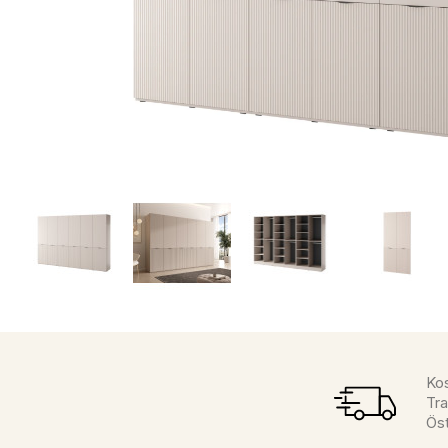
Kos
Tra
Öst