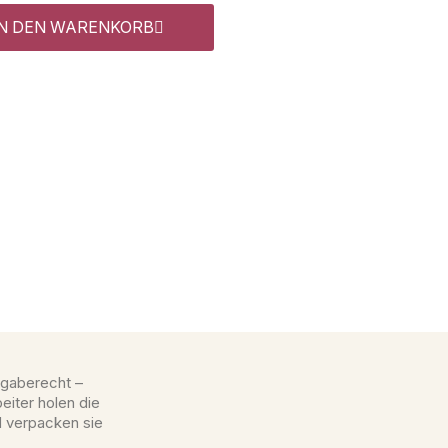
IN DEN WARENKORB
gaberecht –
eiter holen die
d verpacken sie