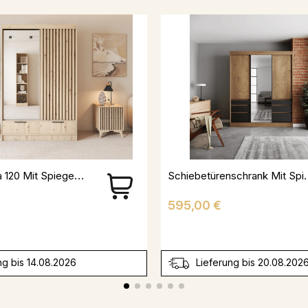
Schrank Yoga 120 Mit Spiegel - Eiche Artisan
Schiebetürenschrank Mit Sp
Preis
595,00 €
ng bis 14.08.2026
Lieferung bis 20.08.202