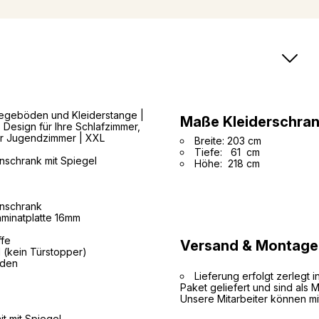
nlegeböden und Kleiderstange |
Maße Kleiderschran
Design für Ihre Schlafzimmer,
r Jugendzimmer | XXL
Breite: 203 cm
Tiefe: 61 cm
nschrank mit Spiegel
Höhe: 218 cm
nschrank
minatplatte 16mm
ffe
Versand & Montage
 (kein Türstopper)
öden
Lieferung erfolgt zerlegt 
Paket geliefert und sind als
Unsere Mitarbeiter können mi
it mit Spiegel