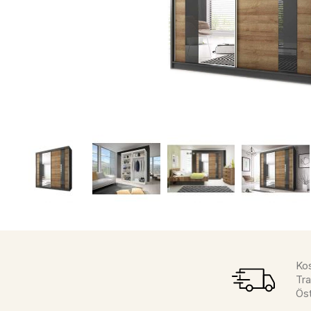
Kos
Tra
Öst