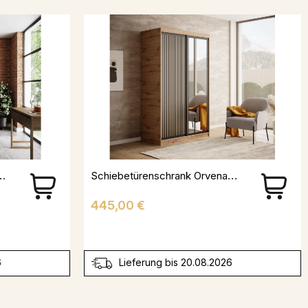
iegel Havero 180 - Braun Und Schwarz
Schiebetürenschrank Orvena Mit Spiegel
Preis
445,00 €
6
Lieferung bis 20.08.2026