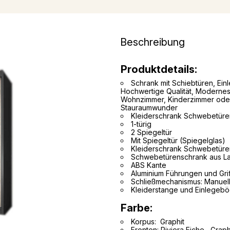
Beschreibung
Produktdetails:
Schrank mit Schiebtüren, Ei
Hochwertige Qualität, Modernes 
Wohnzimmer, Kinderzimmer ode
Stauraumwunder
Kleiderschrank Schwebetüre
1-türig
2 Spiegeltür
Mit Spiegeltür (Spiegelglas)
Kleiderschrank Schwebetüre
Schwebetürenschrank aus La
ABS Kante
Aluminium Führungen und Gri
Schließmechanismus: Manuell
Kleiderstange und Einlegeb
Farbe:
Korpus: Graphit
Fronten: Riviera Eiche , Graph