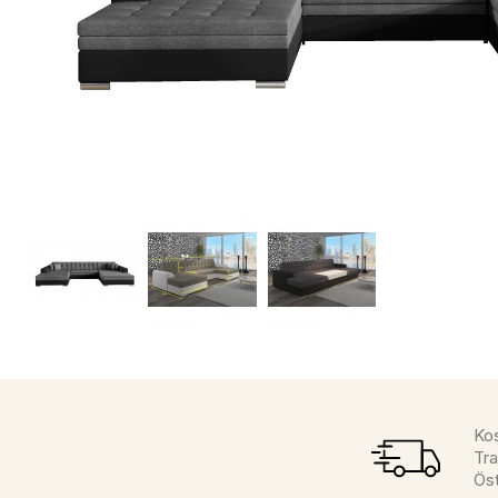
Kos
Tra
Öst