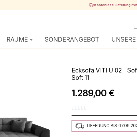
Kostenlose Lieferung mi
RÄUME
SONDERANGEBOT
UNSERE
Ecksofa VITI U 02 - S
Soft 11
1.289,00 €





LIEFERUNG BIS 07.09.20