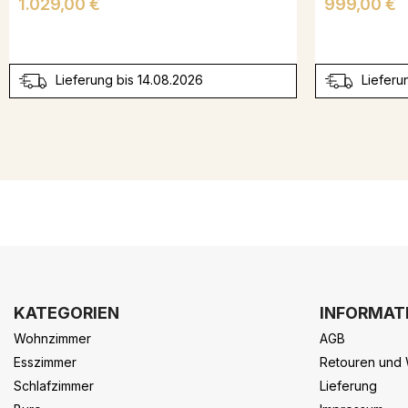
Preis
Preis
1.029,00 €
999,00 €
Lieferung bis 14.08.2026
Lieferu
KATEGORIEN
INFORMAT
Wohnzimmer
AGB
Esszimmer
Retouren und 
Schlafzimmer
Lieferung