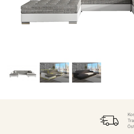
Kos
Tra
Öst