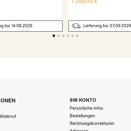
Preis
1.289,00 €
ng bis 14.08.2026
Lieferung bis 07.09.202
IHR KONTO
IONEN
Persönliche Infos
Bestellungen
Widerruf
Rechnungskorrekturen
Adressen