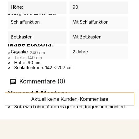
Höhe:
90
Bezug nicht abnehmbar
Schlaffunktion:
Mit Schlaffunktion
Bettkasten:
Mit Bettkasten
Maße Ecksofa:
Garantie
2 Jahre
Breite: 240 cm
Tiefe: 140 cm
Höhe: 90 cm
Schlaffunktion: 142 x 207 cm
Kommentare (0)
Versand & Montage:
Aktuell keine Kunden-Kommentare
Sofa wird ohne Aufpreis geliefert, tragen und montiert.