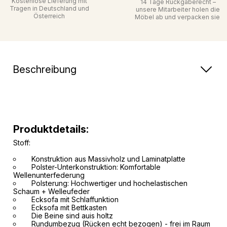
Kostenlose Lieferung mit
14 Tage Rückgaberecht –
Tragen in Deutschland und
unsere Mitarbeiter holen die
Österreich
Möbel ab und verpacken sie
Beschreibung
Produktdetails:
Stoff:
Konstruktion aus Massivholz und Laminatplatte
Polster-Unterkonstruktion: Komfortable
Wellenunterfederung
Polsterung: Hochwertiger und hochelastischen
Schaum + Welleufeder
Ecksofa mit Schlaffunktion
Ecksofa mit Bettkasten
Die Beine sind auis holtz
Rundumbezug (Rücken echt bezogen) - frei im Raum