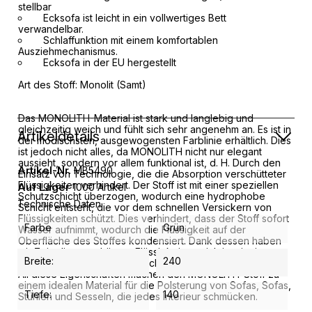
stellbar
Ecksofa ist leicht in ein vollwertiges Bett
verwandelbar.
Schlaffunktion mit einem komfortablen
Ausziehmechanismus.
Ecksofa in der EU hergestellt
Art des Stoff: Monolit (Samt)
Das MONOLITH-Material ist stark und langlebig und
gleichzeitig weich und fühlt sich sehr angenehm an.
Es ist in
Artikeldetails
der modischsten, ausgewogensten Farblinie erhältlich.
Dies
ist jedoch nicht alles, da MONOLITH nicht nur elegant
aussieht, sondern vor allem funktional ist, d. H. Durch den
Artikel-Nr.
MB5490
Einsatz von Technologie, die die Absorption verschütteter
Flüssigkeiten verhindert.
Der Stoff ist mit einer speziellen
Auf Lager
1000 Artikel
Schutzschicht überzogen, wodurch eine hydrophobe
Technische Daten
Schicht entsteht, die vor dem schnellen Versickern von
Flüssigkeiten schützt.
Dies verhindert, dass der Stoff sofort
Farbe
Grün
Wasser aufnimmt, wodurch die Flüssigkeit auf der
Oberfläche des Stoffes kondensiert.
Dank dessen haben
wir Zeit, die verschüttete Flüssigkeit vorsichtig mit einem
Breite:
240
weichen Tuch oder Papiertuch abzulassen.
All diese Eigenschaften machen den MONOLITH-Stoff zu
einem idealen Material für die Polsterung von Sofas, Sofas,
Tiefe:
140
Stühlen und Sesseln, die jedes Interieur schmücken.