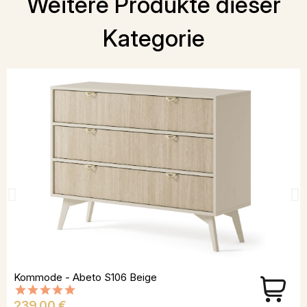
Weitere Produkte dieser
Kategorie
Kommode - Abeto S106 Beige
Preis
239,00 €