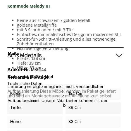
Kommode Melody III
Beine aus schwarzem / golden Metall
goldene Metallgriffe
mit 3 Schubladen / mit 3 Tür
Einfaches, minimalistisches Design im modernen Stil
Schritt-für-Schritt-Anleitung und alles notwendige
Zubehör enthalten
Hochwertige Verarbeitung
Maße:
Artikeldetails
Breite:
154 cm
Tiefe:
39 cm
Höhe:
83 cm
Artikel-Nr.
MB6144
Auf Lager
1000 Artikel
Versand & Montage:
Technische Daten
Lieferung erfolgt zerlegt inkl. leicht verständlicher
Aufbauanleitung Diese Möbel werden im Paket geliefert
Breite:
154 Cm
und sind als Montagebausatz mit Anleitung zum selbst
Aufbau bestimmt. Unsere Mitarbeiter können mit der
Montage dieser Möbel nicht beauftragt werden.
Tiefe:
39 Cm
Höhe:
83 Cm