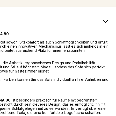
A 80
tet sowohl Sitzkomfort als auch Schlafmöglichkeiten und erfüllt
urch einen innovativen Mechanismus lässt es sich mühelos in ein
d bietet ausreichend Platz für einen entspannten
le, die Ästhetik, ergonomisches Design und Praktikabilität
tät und Stil auf höchstem Niveau, sodass das Sofa sich perfekt
owie für Gästezimmer eignet.
n Farben können Sie das Sofa individuell an Ihre Vorlieben und
NA 80
ist besonders praktisch für Räume mit begrenztem
esticht durch sein cleveres Design, das es ermöglicht, ihn mit
queme Schlafgelegenheit zu verwandeln. Er verfügt über eine
iehbare Teile, die eine komfortable Liegefläche schaffen.