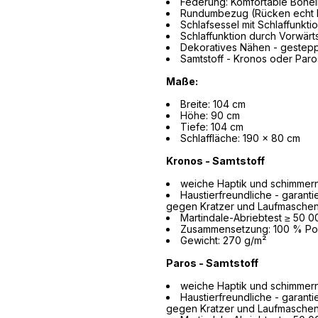
Federung: Komfortable Bone
Rundumbezug (Rücken echt be
Schlafsessel mit Schlaffunkti
Schlaffunktion durch Vorwär
Dekoratives Nähen - gestepp
Samtstoff - Kronos oder Paro
Maße:
Breite: 104 cm
Höhe: 90 cm
Tiefe: 104 cm
Schlaffläche: 190 x 80 cm
Kronos - Samtstoff
weiche Haptik und schimmer
Haustierfreundliche - garanti
gegen Kratzer und Laufmaschen,
Martindale-Abriebtest ≥ 50 0
Zusammensetzung: 100 % Po
Gewicht: 270 g/m²
Paros - Samtstoff
weiche Haptik und schimmer
Haustierfreundliche - garanti
gegen Kratzer und Laufmaschen,