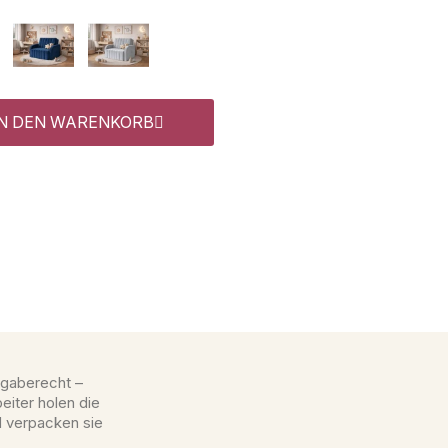
IN DEN WARENKORB
gaberecht –
eiter holen die
d verpacken sie