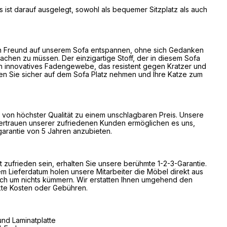
s ist darauf ausgelegt, sowohl als bequemer Sitzplatz als auch
en Freund auf unserem Sofa entspannen, ohne sich Gedanken
chen zu müssen. Der einzigartige Stoff, der in diesem Sofa
in innovatives Fadengewebe, das resistent gegen Kratzer und
nnen Sie sicher auf dem Sofa Platz nehmen und Ihre Katze zum
 von höchster Qualität zu einem unschlagbaren Preis. Unsere
Vertrauen unserer zufriedenen Kunden ermöglichen es uns,
rgarantie von 5 Jahren anzubieten.
ht zufrieden sein, erhalten Sie unsere berühmte 1-2-3-Garantie.
m Lieferdatum holen unsere Mitarbeiter die Möbel direkt aus
ich um nichts kümmern. Wir erstatten Ihnen umgehend den
kte Kosten oder Gebühren.
und Laminatplatte