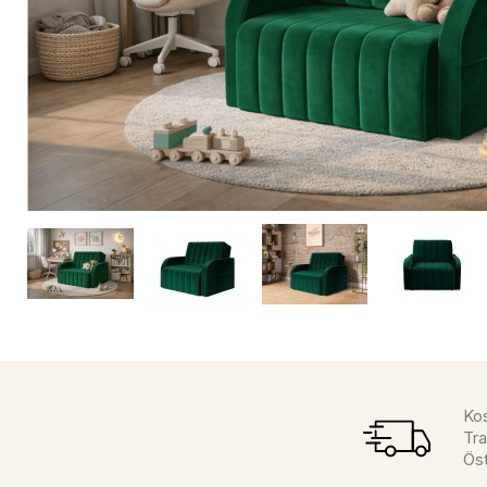
Kos
Tra
Öst