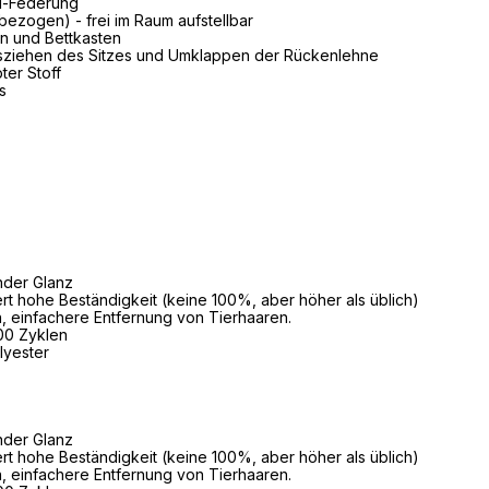
ll-Federung
zogen) - frei im Raum aufstellbar
on und Bettkasten
tsziehen des Sitzes und Umklappen der Rückenlehne
ter Stoff
s
nder Glanz
ert hohe Beständigkeit (keine 100%, aber höher als üblich)
 einfachere Entfernung von Tierhaaren.
00 Zyklen
lyester
nder Glanz
ert hohe Beständigkeit (keine 100%, aber höher als üblich)
 einfachere Entfernung von Tierhaaren.