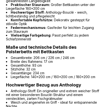
gewährleisten Langlebigkeit
Praktischer Stauraum:
Großer Bettkasten unter der
Liegefläche 160x200 cm
Hochwertiger Stoff:
Anthology-Bouclé - weich,
lichtbeständig und pflegeleicht
Komfortable Kopfstütze:
Dekorativ gesteppt für
stilvolle Optik
Federmechanismus:
Gasfeder für leichten Zugang
zum Stauraum
Vielseitige Farbgebung:
Passt perfekt zu jedem
Schlafzimmerstil
Maße und technische Details des
Polsterbetts mit Bettkasten
Gesamtbreite: 206 cm / 226 cm / 246 cm
Breite des Rahmens: 17 cm
Gesamthöhe: 93 cm
Sitzhöhe: 32 cm
Gesamtlänge: 234 cm
Liegefläche: 140x200 cm / 160x200 cm / 180x200 cm
Hochwertiger Bezug aus Anthology
Anthology-Stoff: Ein origineller und extrem weicher Stoff
mit einer besonderen Bouclé-Struktur und einem
versteckten, zarten Fischgrätmuster
Weich und angenehm im Griff - ideal für entspannende
Nächte