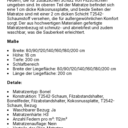
Federn, die für zusätzlichen Schutz von Filzschichten
umgeben sind. Im oberen Teil der Matratze befindet sich
eine 1 cm dicke Kokosnussplatte, und beide Seiten der
Matratze sind mit einer 2 cm dicken Schicht T2542-
Schaumstoff versehen, die für außergewöhnlichen Komfort
sorgt. Der aus hochwertigen Materialien gefertigte
Matratzenbezug ist schmutz- und abriebfest und zudem
waschbar, was die Sauberkeit erleichtert.
Maße
Breite: 80/90/120/140/160/180/200 cm
Höhe: 16 cm
Tiefe: 200 cm
Schlafbereich
Breite der Liegefläche: 80/90/120/140/160/180/200 cm
Länge der Liegefläche: 200 cm
Detale:
Matratzentyp: Bonel
Konstruktion: T2542-Schaum, Filzabstandshalter,
Bonellfeder, Filzabstandshalter, Kokosnussplatte, T2542-
Schaum, Bezug
Waschbarer Bezug: Ja
Matratzenhärte: H3
Anzahl Federn pro m²: 112/m²
Matratzenauflage: Nein