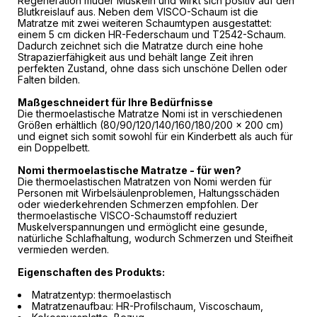
Regeneration müder Muskeln und wirkt sich positiv auf den
Blutkreislauf aus. Neben dem VISCO-Schaum ist die
Matratze mit zwei weiteren Schaumtypen ausgestattet:
einem 5 cm dicken HR-Federschaum und T2542-Schaum.
Dadurch zeichnet sich die Matratze durch eine hohe
Strapazierfähigkeit aus und behält lange Zeit ihren
perfekten Zustand, ohne dass sich unschöne Dellen oder
Falten bilden.
Maßgeschneidert für Ihre Bedürfnisse
Die thermoelastische Matratze Nomi ist in verschiedenen
Größen erhältlich (80/90/120/140/160/180/200 x 200 cm)
und eignet sich somit sowohl für ein Kinderbett als auch für
ein Doppelbett.
Nomi thermoelastische Matratze - für wen?
Die thermoelastischen Matratzen von Nomi werden für
Personen mit Wirbelsäulenproblemen, Haltungsschäden
oder wiederkehrenden Schmerzen empfohlen. Der
thermoelastische VISCO-Schaumstoff reduziert
Muskelverspannungen und ermöglicht eine gesunde,
natürliche Schlafhaltung, wodurch Schmerzen und Steifheit
vermieden werden.
Eigenschaften des Produkts:
Matratzentyp: thermoelastisch
Matratzenaufbau: HR-Profilschaum, Viscoschaum,