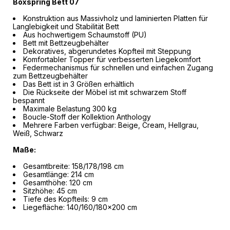
Boxspring Bett 07
Konstruktion aus Massivholz und laminierten Platten für
Langlebigkeit und Stabilität Bett
Aus hochwertigem Schaumstoff (PU)
Bett mit Bettzeugbehälter
Dekoratives, abgerundetes Kopfteil mit Steppung
Komfortabler Topper für verbesserten Liegekomfort
Federmechanismus für schnellen und einfachen Zugang
zum Bettzeugbehälter
Das Bett ist in 3 Größen erhältlich
Die Rückseite der Möbel ist mit schwarzem Stoff
bespannt
Maximale Belastung 300 kg
Boucle-Stoff der Kollektion Anthology
Mehrere Farben verfügbar: Beige, Cream, Hellgrau,
Weiß, Schwarz
Maße:
Gesamtbreite: 158/178/198 cm
Gesamtlänge: 214 cm
Gesamthöhe: 120 cm
Sitzhöhe: 45 cm
Tiefe des Kopfteils: 9 cm
Liegefläche: 140/160/180x200 cm