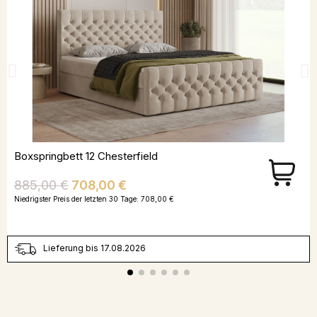
Boxspringbett 12 Chesterfield
Verkaufspreis
Preis
885,00 €
708,00 €
Niedrigster Preis der letzten 30 Tage:
708,00 €
Lieferung bis 17.08.2026