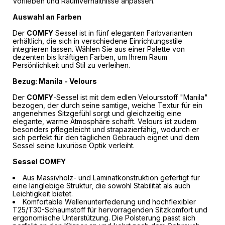
Vorlieben und Raumverhältnisse anpassen.
Auswahl an Farben
Der
COMFY
Sessel ist in fünf eleganten Farbvarianten
erhältlich, die sich in verschiedene Einrichtungsstile
integrieren lassen. Wählen Sie aus einer Palette von
dezenten bis kräftigen Farben, um Ihrem Raum
Persönlichkeit und Stil zu verleihen.
Bezug: Manila - Velours
Der
COMFY
-Sessel ist mit dem edlen Veloursstoff "Manila"
bezogen, der durch seine samtige, weiche Textur für ein
angenehmes Sitzgefühl sorgt und gleichzeitig eine
elegante, warme Atmosphäre schafft. Velours ist zudem
besonders pflegeleicht und strapazierfähig, wodurch er
sich perfekt für den täglichen Gebrauch eignet und dem
Sessel seine luxuriöse Optik verleiht.
Sessel COMFY
Aus Massivholz- und Laminatkonstruktion gefertigt für
eine langlebige Struktur, die sowohl Stabilität als auch
Leichtigkeit bietet.
Komfortable Wellenunterfederung und hochflexibler
T25/T30-Schaumstoff für hervorragenden Sitzkomfort und
ergonomische Unterstützung. Die Polsterung passt sich