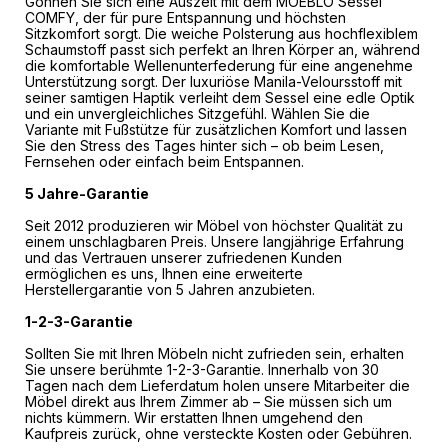
Gönnen Sie sich eine Auszeit mit dem MOEBLO Sessel
COMFY, der für pure Entspannung und höchsten
Sitzkomfort sorgt. Die weiche Polsterung aus hochflexiblem
Schaumstoff passt sich perfekt an Ihren Körper an, während
die komfortable Wellenunterfederung für eine angenehme
Unterstützung sorgt. Der luxuriöse Manila-Veloursstoff mit
seiner samtigen Haptik verleiht dem Sessel eine edle Optik
und ein unvergleichliches Sitzgefühl. Wählen Sie die
Variante mit Fußstütze für zusätzlichen Komfort und lassen
Sie den Stress des Tages hinter sich – ob beim Lesen,
Fernsehen oder einfach beim Entspannen.
5 Jahre-Garantie
Seit 2012 produzieren wir Möbel von höchster Qualität zu
einem unschlagbaren Preis. Unsere langjährige Erfahrung
und das Vertrauen unserer zufriedenen Kunden
ermöglichen es uns, Ihnen eine erweiterte
Herstellergarantie von 5 Jahren anzubieten.
1-2-3-Garantie
Sollten Sie mit Ihren Möbeln nicht zufrieden sein, erhalten
Sie unsere berühmte 1-2-3-Garantie. Innerhalb von 30
Tagen nach dem Lieferdatum holen unsere Mitarbeiter die
Möbel direkt aus Ihrem Zimmer ab – Sie müssen sich um
nichts kümmern. Wir erstatten Ihnen umgehend den
Kaufpreis zurück, ohne versteckte Kosten oder Gebühren.