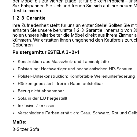
der Möbel bis zur vierten Etage ist für Sie kein Problem – uns
Sie. Entspannen Sie sich und freuen Sie sich auf Ihre neuen
Rest kümmern.
1-2-3-Garantie
Ihre Zufriedenheit steht für uns an erster Stelle! Sollten Sie m
erhalten Sie unsere berühmte 1-2-3-Garantie. Innerhalb von
holen unsere Mitarbeiter die Möbel direkt aus Ihrem Zimmer a
kümmern. Wir erstatten Ihnen umgehend den Kaufpreis zurüc
Gebühren.
Polstergarnitur ESTELA 3+2+1
Konstruktion aus Massivholz und Laminatplatte
Polsterung: Hochwertiger und hochelastischen HR-Schaum
Polster-Unterkonstruktion: Komfortable Wellenunterfederung
Rücken gepolstert - frei im Raum aufstellbar
Bezug nicht abnehmbar
Sofa in der EU hergestellt
Inklusive Zierkissen
Verschiedene Farben erhältlich: Grau, Schwarz, Rot und Gel
Maße:
3-Sitzer Sofa