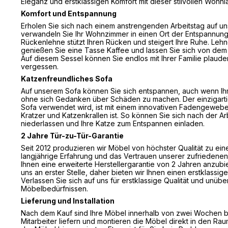
Eleganz und erstklassigen Komfort mit dieser stilvollen Wohnl
Komfort und Entspannung
Erholen Sie sich nach einem anstrengenden Arbeitstag auf u
verwandeln Sie Ihr Wohnzimmer in einen Ort der Entspannun
Rückenlehne stützt Ihren Rücken und steigert Ihre Ruhe. Lehn
genießen Sie eine Tasse Kaffee und lassen Sie sich von dem
Auf diesem Sessel können Sie endlos mit Ihrer Familie plaud
vergessen.
Katzenfreundliches Sofa
Auf unserem Sofa können Sie sich entspannen, auch wenn Ihr 
ohne sich Gedanken über Schäden zu machen. Der einzigartig
Sofa verwendet wird, ist mit einem innovativen Fadengewebe 
Kratzer und Katzenkrallen ist. So können Sie sich nach der A
niederlassen und Ihre Katze zum Entspannen einladen.
2 Jahre Tür-zu-Tür-Garantie
Seit 2012 produzieren wir Möbel von höchster Qualität zu ei
langjährige Erfahrung und das Vertrauen unserer zufriedene
Ihnen eine erweiterte Herstellergarantie von 2 Jahren anzubiet
uns an erster Stelle, daher bieten wir Ihnen einen erstklassig
Verlassen Sie sich auf uns für erstklassige Qualität und unübe
Möbelbedürfnissen.
Lieferung und Installation
Nach dem Kauf sind Ihre Möbel innerhalb von zwei Wochen b
Mitarbeiter liefern und montieren die Möbel direkt in den Rau