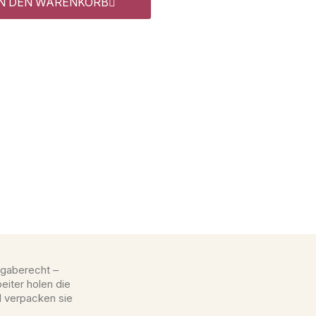
IN DEN WARENKORB
gaberecht –
eiter holen die
d verpacken sie