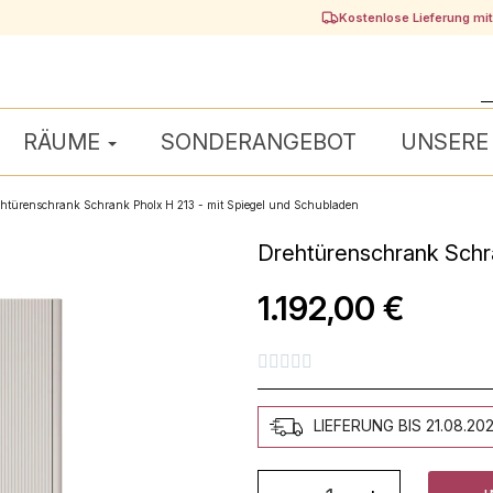
Kostenlose Lieferung mi
RÄUME
SONDERANGEBOT
UNSERE
htürenschrank Schrank Pholx H 213 - mit Spiegel und Schubladen
Drehtürenschrank Schra
1.192,00 €





LIEFERUNG BIS 21.08.20