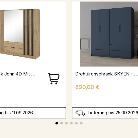
Kleiderschrank John 4D Mit Spiegiel Artisan + Schwarz
Drehtürenschrank SKYEN - Dunkelb
Preis
890,00 €
ng bis 11.09.2026
Lieferung bis 25.09.202