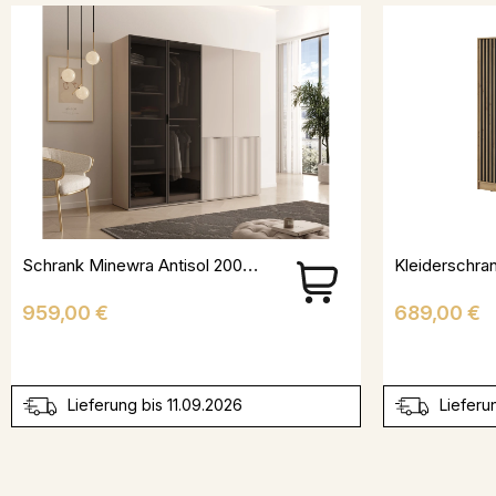
Schrank Minewra Antisol 200 - Kaschmir
Preis
Preis
959,00 €
689,00 €
Lieferung bis 11.09.2026
Lieferu