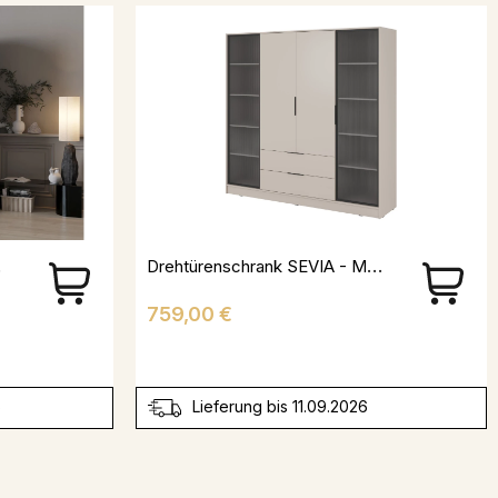
lau
Drehtürenschrank SEVIA - Mit Vitrine In Der Mitte
Preis
759,00 €
6
Lieferung bis 11.09.2026