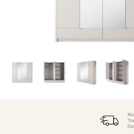
Kos
Tra
Öst