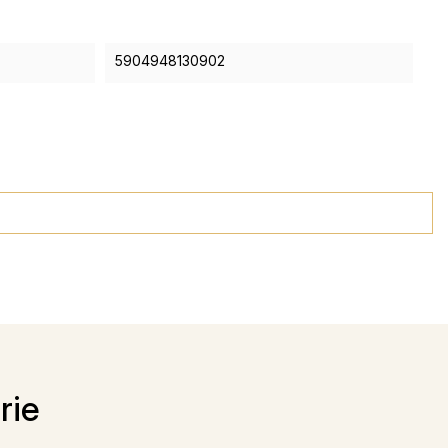
5904948130902
rie