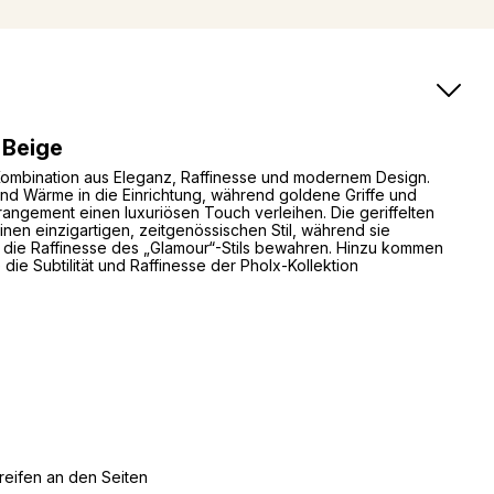
 Beige
 Kombination aus Eleganz, Raffinesse und modernem Design.
nd Wärme in die Einrichtung, während goldene Griffe und
rangement einen luxuriösen Touch verleihen. Die geriffelten
nen einzigartigen, zeitgenössischen Stil, während sie
und die Raffinesse des „Glamour“-Stils bewahren. Hinzu kommen
ie Subtilität und Raffinesse der Pholx-Kollektion
eifen an den Seiten