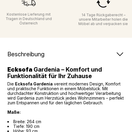
Kostenlose Lieferung mit
14 Tage Rückgaberecht –
Tragen in Deutschland und
unsere Mitarbeiter holen die
Österreich
Möbel ab und verpacken sie
Beschreibung
Ecksofa
Gardenia – Komfort und
Funktionalität für Ihr Zuhause
Die
Ecksofa Gardenia
vereint modernes Design, Komfort
und praktische Funktionen in einem Möbelstück. Mit
durchdachter Konstruktion und hochwertiger Verarbeitung
wird Gardenia zum Herzstück jedes Wohnzimmers – perfekt
zum Entspannen und für den täglichen Gebrauch.
Maße:
Breite: 264 cm
Tiefe: 190 cm
Höhe: 93 cm