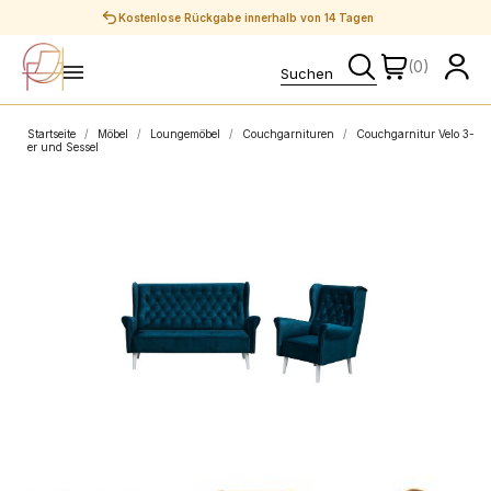
Sichere Zahlungen
(0)
Startseite
Möbel
Loungemöbel
Couchgarnituren
Couchgarnitur Velo 3-
er und Sessel