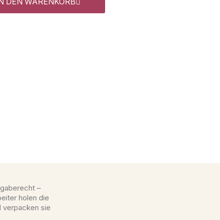
IN DEN WARENKORB
gaberecht –
eiter holen die
d verpacken sie