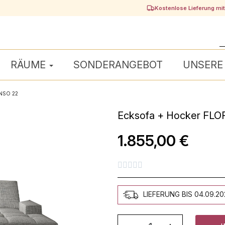
Kostenlose Lieferung mi
RÄUME
SONDERANGEBOT
UNSERE
ENSO 22
Ecksofa + Hocker FL
1.855,00 €





LIEFERUNG BIS 04.09.2