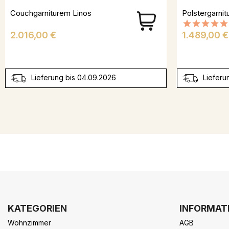
Couchgarniturem Linos
Polstergarni
Preis
Preis
2.016,00 €
1.489,00 €
Lieferung bis 04.09.2026
Lieferu
KATEGORIEN
INFORMAT
Wohnzimmer
AGB