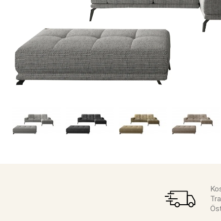
Kos
Tra
Öst