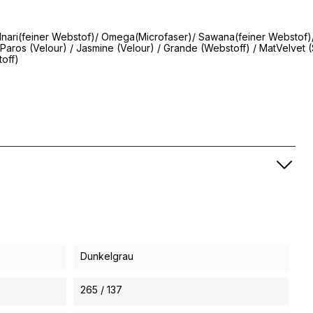
nari(
feiner Webstof)
/
Omega(Microfaser)/ Sawana(
feiner Webstof)
 Paros (Velour) / Jasmine (Velour) / Grande (Webstoff) / MatVelvet (
toff)
Dunkelgrau
265 / 137