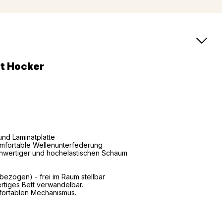
it Hocker
und Laminatplatte
Komfortable Wellenunterfederung
hwertiger und hochelastischen Schaum
zogen) - frei im Raum stellbar
wertiges Bett verwandelbar.
mfortablen Mechanismus.