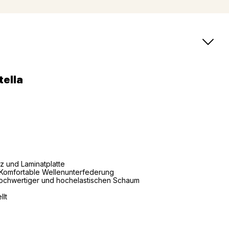
tella
 und Laminatplatte
 Komfortable Wellenunterfederung
chwertiger und hochelastischen Schaum
lt