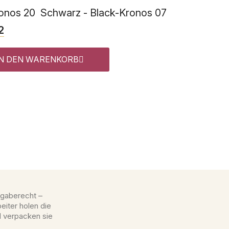
onos 20
Schwarz - Black-Kronos 07
2
IN DEN WARENKORB
gaberecht –
eiter holen die
d verpacken sie