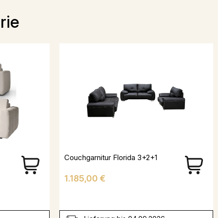
rie
Couchgarnitur Florida 3+2+1
Preis
1.185,00 €