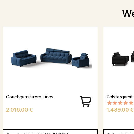
We
Couchgarniturem Linos
Polstergarni
Preis
Preis
2.016,00 €
1.489,00 €