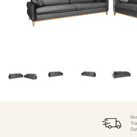
Kos
Tra
Öst